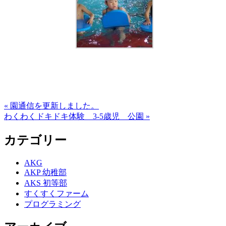
« 園通信を更新しました。
わくわくドキドキ体験 3-5歳児 公園 »
カテゴリー
AKG
AKP 幼稚部
AKS 初等部
すくすくファーム
プログラミング