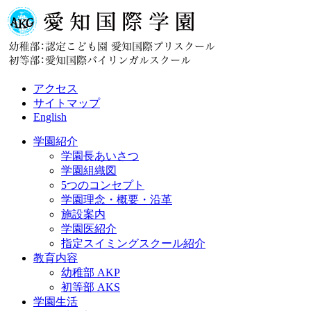
アクセス
サイトマップ
English
学園紹介
学園長あいさつ
学園組織図
5つのコンセプト
学園理念・概要・沿革
施設案内
学園医紹介
指定スイミングスクール紹介
教育内容
幼稚部 AKP
初等部 AKS
学園生活