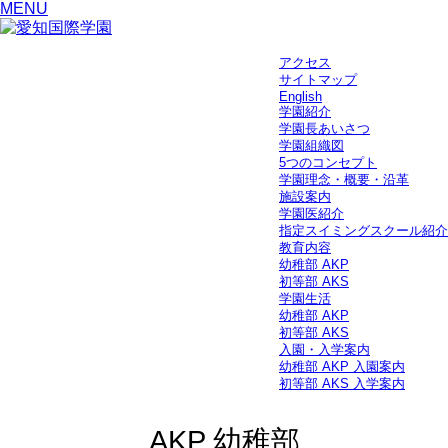
MENU
アクセス
サイトマップ
English
学園紹介
学園長あいさつ
学園組織図
5つのコンセプト
学園理念・概要・沿革
施設案内
学園医紹介
指定スイミングスクール紹介
教育内容
幼稚部 AKP
初等部 AKS
学園生活
幼稚部 AKP
初等部 AKS
入園・入学案内
幼稚部 AKP 入園案内
初等部 AKS 入学案内
AKP 幼稚部