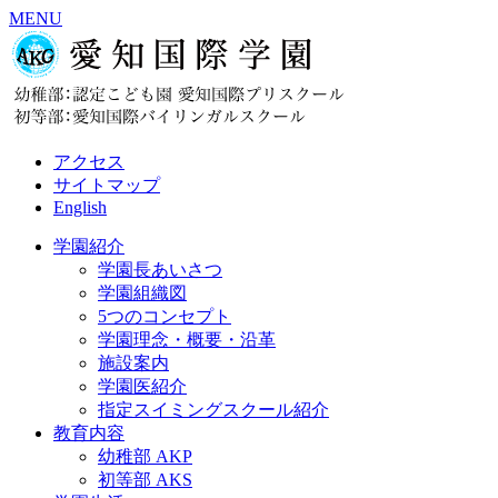
MENU
アクセス
サイトマップ
English
学園紹介
学園長あいさつ
学園組織図
5つのコンセプト
学園理念・概要・沿革
施設案内
学園医紹介
指定スイミングスクール紹介
教育内容
幼稚部 AKP
初等部 AKS