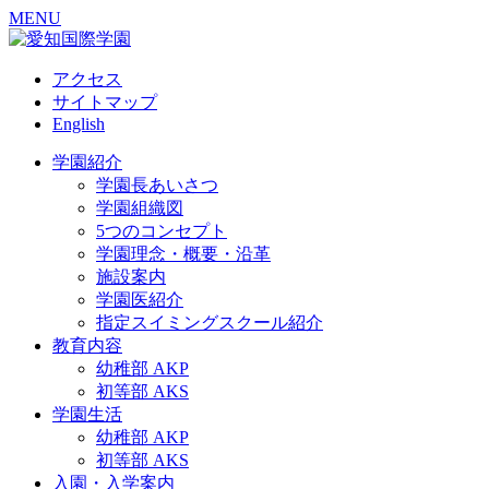
MENU
アクセス
サイトマップ
English
学園紹介
学園長あいさつ
学園組織図
5つのコンセプト
学園理念・概要・沿革
施設案内
学園医紹介
指定スイミングスクール紹介
教育内容
幼稚部 AKP
初等部 AKS
学園生活
幼稚部 AKP
初等部 AKS
入園・入学案内