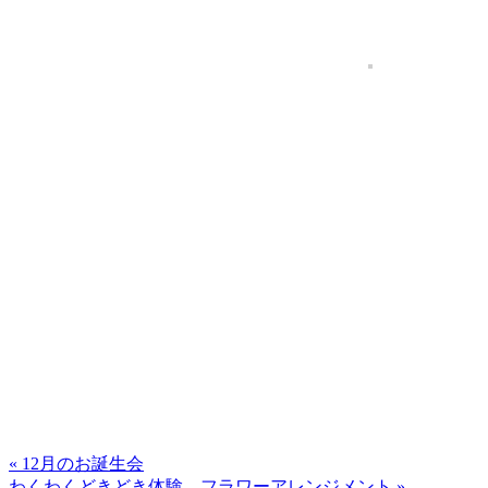
« 12月のお誕生会
わくわくどきどき体験 フラワーアレンジメント »