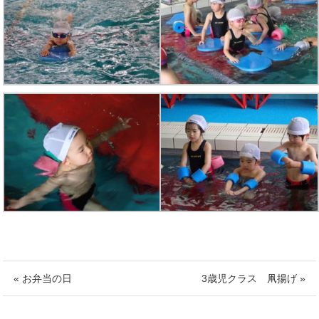
« お弁当の日
3歳児クラス 凧揚げ »