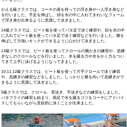
かえる級クラスでは、コーチの肩を持っての浮き身や一人浮き身など
を行いました。手足を伸ばし、頭を水の中に入れてきれいなフォーム
で浮き身が出来るように意識して泳ぎました。
14級クラスでは、ビート板を使ってバタ足で泳ぐ練習や、顔を水の中
に入れてビート板を使ってバタ足で泳ぐ練習などを行いました。膝を
伸ばして力強いキックができるように心がけて泳ぎました。
13級クラスでは、ビート板を使ってクロールの腕かきの練習や、息継
ぎなしのクロールなどを行いました。水を蹴る力や水をかく力もつい
てきて上手に泳げるようになってきました。
10,11,12級クラスでは、ビート板を使って片手クロールで泳ぐ練習
や、息継ぎの練習などをしました。しっかりと横を向いて息継ぎがで
きるように意識して泳ぎました。
5級クラスでは、クロール、背泳ぎ、平泳ぎなどの練習をしました。
バタフライの練習も始まり、両足で水を蹴るコツをコーチにアドバイ
スしてもらいながら意欲的に泳ぐことが出来ました。