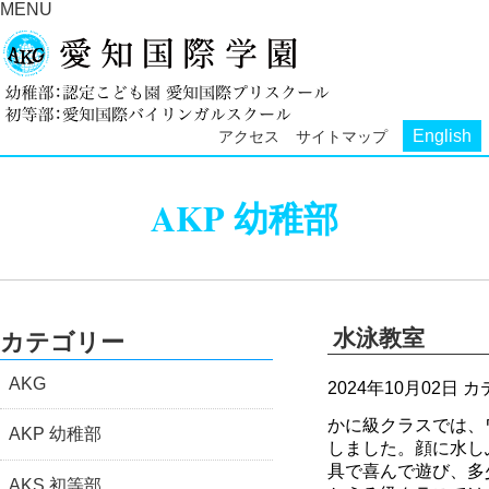
MENU
English
アクセス
サイトマップ
AKP 幼稚部
水泳教室
カテゴリー
AKG
2024年10月02日
カ
かに級クラスでは、
AKP 幼稚部
しました。顔に水し
具で喜んで遊び、多
AKS 初等部