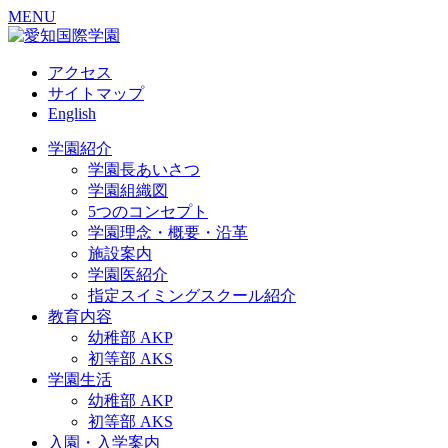
MENU
アクセス
サイトマップ
English
学園紹介
学園長あいさつ
学園組織図
5つのコンセプト
学園理念・概要・沿革
施設案内
学園医紹介
指定スイミングスクール紹介
教育内容
幼稚部 AKP
初等部 AKS
学園生活
幼稚部 AKP
初等部 AKS
入園・入学案内