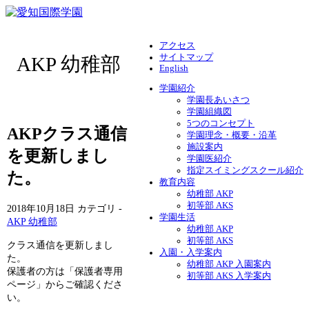
アクセス
サイトマップ
AKP 幼稚部
English
学園紹介
学園長あいさつ
学園組織図
5つのコンセプト
AKPクラス通信
学園理念・概要・沿革
施設案内
を更新しまし
学園医紹介
指定スイミングスクール紹介
た。
教育内容
幼稚部 AKP
初等部 AKS
2018年10月18日
カテゴリ -
学園生活
AKP 幼稚部
幼稚部 AKP
初等部 AKS
クラス通信を更新しまし
入園・入学案内
た。
幼稚部 AKP 入園案内
保護者の方は「保護者専用
初等部 AKS 入学案内
ページ」からご確認くださ
い。