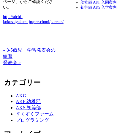
ページ」からご確認くださ
幼稚部 AKP 入園案内
い。
初等部 AKS 入学案内
http://aichi-
kokusaigakuen.jp/preschool/parents/
« 3-5歳児 学習発表会の
練習
発表会 »
カテゴリー
AKG
AKP 幼稚部
AKS 初等部
すくすくファーム
プログラミング