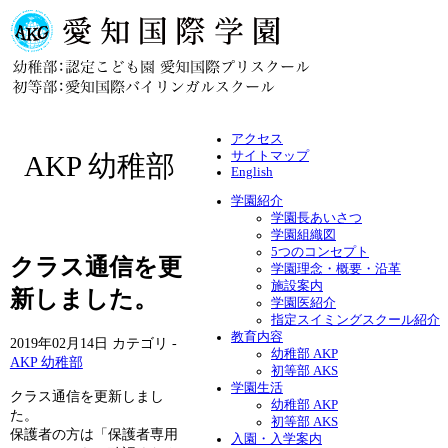
アクセス
サイトマップ
AKP 幼稚部
English
学園紹介
学園長あいさつ
学園組織図
5つのコンセプト
クラス通信を更
学園理念・概要・沿革
施設案内
新しました。
学園医紹介
指定スイミングスクール紹介
教育内容
2019年02月14日
カテゴリ -
幼稚部 AKP
AKP 幼稚部
初等部 AKS
学園生活
クラス通信を更新しまし
幼稚部 AKP
た。
初等部 AKS
保護者の方は「保護者専用
入園・入学案内