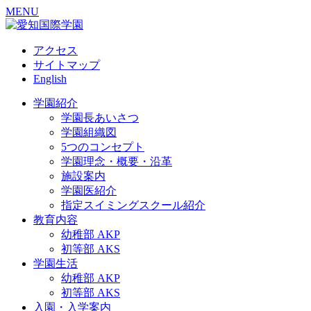
MENU
アクセス
サイトマップ
English
学園紹介
学園長あいさつ
学園組織図
5つのコンセプト
学園理念・概要・沿革
施設案内
学園医紹介
指定スイミングスクール紹介
教育内容
幼稚部 AKP
初等部 AKS
学園生活
幼稚部 AKP
初等部 AKS
入園・入学案内