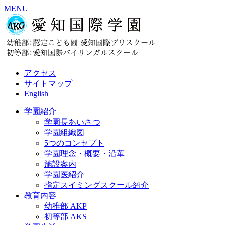
MENU
アクセス
サイトマップ
English
学園紹介
学園長あいさつ
学園組織図
5つのコンセプト
学園理念・概要・沿革
施設案内
学園医紹介
指定スイミングスクール紹介
教育内容
幼稚部 AKP
初等部 AKS