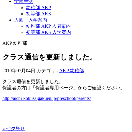
学園生活
幼稚部 AKP
初等部 AKS
入園・入学案内
幼稚部 AKP 入園案内
初等部 AKS 入学案内
AKP 幼稚部
クラス通信を更新しました。
2019年07月04日
カテゴリ -
AKP 幼稚部
クラス通信を更新しました。
保護者の方は「保護者専用ページ」からご確認ください。
http://aichi-kokusaigakuen.jp/preschool/parents/
« 七夕祭り