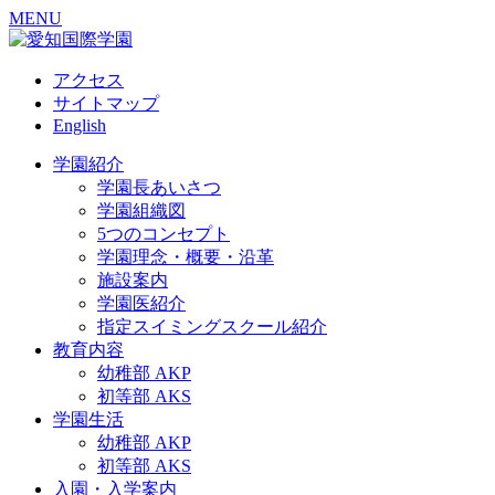
MENU
アクセス
サイトマップ
English
学園紹介
学園長あいさつ
学園組織図
5つのコンセプト
学園理念・概要・沿革
施設案内
学園医紹介
指定スイミングスクール紹介
教育内容
幼稚部 AKP
初等部 AKS
学園生活
幼稚部 AKP
初等部 AKS
入園・入学案内