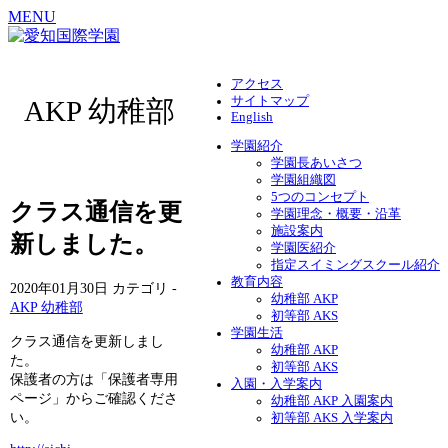
MENU
アクセス
サイトマップ
AKP 幼稚部
English
学園紹介
学園長あいさつ
学園組織図
5つのコンセプト
クラス通信を更
学園理念・概要・沿革
施設案内
新しました。
学園医紹介
指定スイミングスクール紹介
教育内容
2020年01月30日
カテゴリ -
幼稚部 AKP
AKP 幼稚部
初等部 AKS
学園生活
クラス通信を更新しまし
幼稚部 AKP
た。
初等部 AKS
保護者の方は「保護者専用
入園・入学案内
ページ」からご確認くださ
幼稚部 AKP 入園案内
い。
初等部 AKS 入学案内