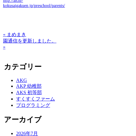
http://aichi-
kokusaigakuen.jp/preschool/parents/
« まめまき
園通信を更新しました。
»
カテゴリー
AKG
AKP 幼稚部
AKS 初等部
すくすくファーム
プログラミング
アーカイブ
2026年7月