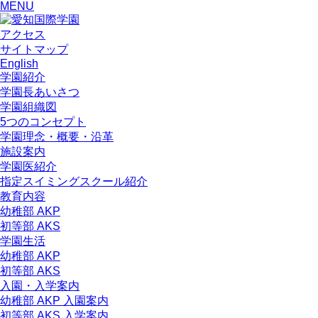
MENU
アクセス
サイトマップ
English
学園紹介
学園長あいさつ
学園組織図
5つのコンセプト
学園理念・概要・沿革
施設案内
学園医紹介
指定スイミングスクール紹介
教育内容
幼稚部 AKP
初等部 AKS
学園生活
幼稚部 AKP
初等部 AKS
入園・入学案内
幼稚部 AKP 入園案内
初等部 AKS 入学案内