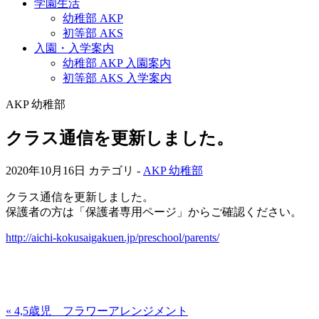
学園生活
幼稚部 AKP
初等部 AKS
入園・入学案内
幼稚部 AKP 入園案内
初等部 AKS 入学案内
AKP 幼稚部
クラス通信を更新しました。
2020年10月16日
カテゴリ -
AKP 幼稚部
クラス通信を更新しました。
保護者の方は「保護者専用ページ」からご確認ください。
http://aichi-kokusaigakuen.jp/preschool/parents/
« 4,5歳児 フラワーアレンジメント