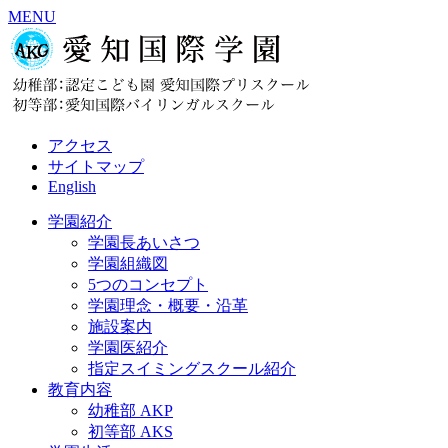
MENU
アクセス
サイトマップ
English
学園紹介
学園長あいさつ
学園組織図
5つのコンセプト
学園理念・概要・沿革
施設案内
学園医紹介
指定スイミングスクール紹介
教育内容
幼稚部 AKP
初等部 AKS