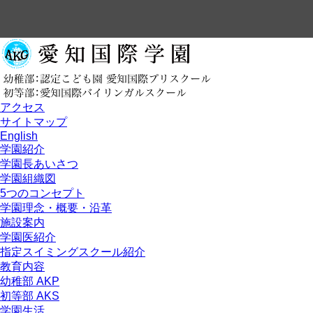
アクセス
サイトマップ
English
学園紹介
学園長あいさつ
学園組織図
5つのコンセプト
学園理念・概要・沿革
施設案内
学園医紹介
指定スイミングスクール紹介
教育内容
幼稚部 AKP
初等部 AKS
学園生活