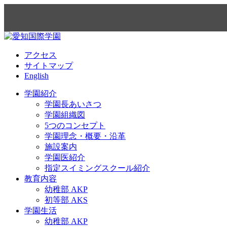
アクセス
サイトマップ
English
学園紹介
学園長あいさつ
学園組織図
5つのコンセプト
学園理念・概要・沿革
施設案内
学園医紹介
指定スイミングスクール紹介
教育内容
幼稚部 AKP
初等部 AKS
学園生活
幼稚部 AKP