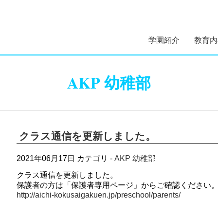
学園紹介
教育内
学園長あいさつ
学園組織図
5つのコンセプト
学園理念・概要・
施設案内
学園医紹介
指定スイミングス
幼稚部 
初等部 
AKP 幼稚部
沿革
クール紹介
クラス通信を更新しました。
2021年06月17日
カテゴリ -
AKP 幼稚部
クラス通信を更新しました。
保護者の方は「保護者専用ページ」からご確認ください
http://aichi-kokusaigakuen.jp/preschool/parents/