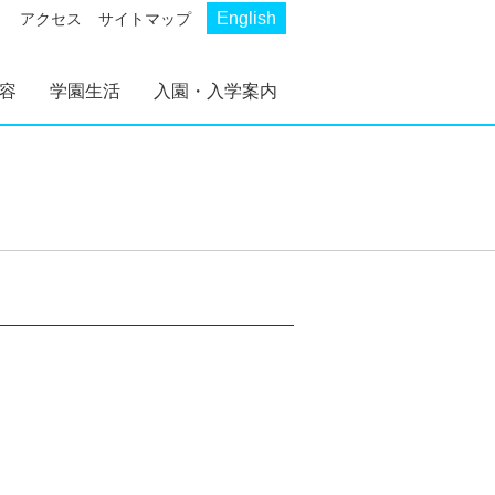
English
アクセス
サイトマップ
容
学園生活
入園・入学案内
AKP
AKS
幼稚部 AKP
初等部 AKS
幼稚部 AKP 入園案
初等部 AKS 入学案
内
内
。