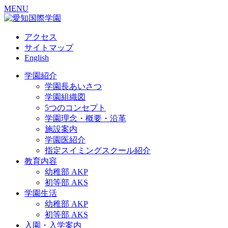
MENU
アクセス
サイトマップ
English
学園紹介
学園長あいさつ
学園組織図
5つのコンセプト
学園理念・概要・沿革
施設案内
学園医紹介
指定スイミングスクール紹介
教育内容
幼稚部 AKP
初等部 AKS
学園生活
幼稚部 AKP
初等部 AKS
入園・入学案内