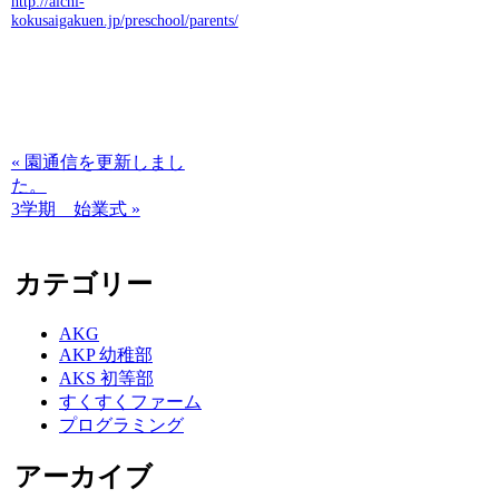
http://aichi-
kokusaigakuen.jp/preschool/parents/
« 園通信を更新しまし
た。
3学期 始業式 »
カテゴリー
AKG
AKP 幼稚部
AKS 初等部
すくすくファーム
プログラミング
アーカイブ