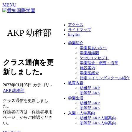
MENU
アクセス
サイトマップ
AKP 幼稚部
English
学園紹介
学園長あいさつ
学園組織図
5つのコンセプト
クラス通信を更
学園理念・概要・沿革
施設案内
新しました。
学園医紹介
指定スイミングスクール紹介
教育内容
2023年01月05日
カテゴリ -
幼稚部 AKP
AKP 幼稚部
初等部 AKS
学園生活
クラス通信を更新しまし
幼稚部 AKP
た。
初等部 AKS
保護者の方は「保護者専用
入園・入学案内
ページ」からご確認くださ
幼稚部 AKP 入園案内
い。
初等部 AKS 入学案内