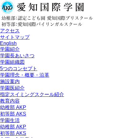
アクセス
サイトマップ
English
学園紹介
学園長あいさつ
学園組織図
5つのコンセプト
学園理念・概要・沿革
施設案内
学園医紹介
指定スイミングスクール紹介
教育内容
幼稚部 AKP
初等部 AKS
学園生活
幼稚部 AKP
初等部 AKS