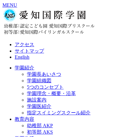
MENU
アクセス
サイトマップ
English
学園紹介
学園長あいさつ
学園組織図
5つのコンセプト
学園理念・概要・沿革
施設案内
学園医紹介
指定スイミングスクール紹介
教育内容
幼稚部 AKP
初等部 AKS