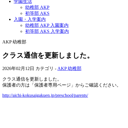
学園生活
幼稚部 AKP
初等部 AKS
入園・入学案内
幼稚部 AKP 入園案内
初等部 AKS 入学案内
AKP 幼稚部
クラス通信を更新しました。
2026年02月12日
カテゴリ -
AKP 幼稚部
クラス通信を更新しました。
保護者の方は「保護者専用ページ」からご確認ください。
http://aichi-kokusaigakuen.jp/preschool/parents/