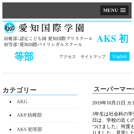
MENU
AKS 初
等部
English
アクセス
サイトマップ
スーパーマー
カテゴリー
AKG
2019年10月21日
カ
3年生は社会科の
AKP 幼稚部
日は、学校の近く
つけました。何度
AKS 初等部
りました。見学し