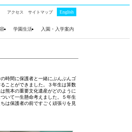
English
アクセス
サイトマップ
容
学園生活
入園・入学案内
ト
・沿革
スクール
幼稚部 AKP
初等部 AKS
幼稚部 AKP
初等部 AKS
幼稚部 AKP 入園案内
初等部 AKS 入学案内
活の時間に保護者と一緒にぶんぶんゴ
作ることができました。３年生は算数
生は熊本の重要文化遺産がどのように
について一生懸命考えました。５年生
たちは保護者の前ですごく頑張りを見