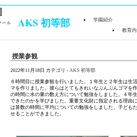
AKS 初等部
学園紹介
教育内
学園長あいさつ
学園組織図
5つのコンセプ
学園理念・概要
施設案内
学園医紹介
指定スイミング
紹介
授業参観
2022年11月18日
カテゴリ -
AKS 初等部
６時間目に授業参観を行いました。１年生と２年生は生
マを作りました。彼らはとてもきれいなぶんぶんゴマを
の時間に水の量の数え方について勉強をしました。４年
できたのかを学びました。重要文化財に指定される理由
は算数の時間に平均についての勉強をしました。子ども
せることができました。