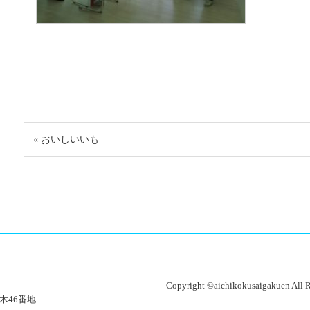
« おいしいいも
Copyright ©aichikokusaigakuen All R
ノ木46番地