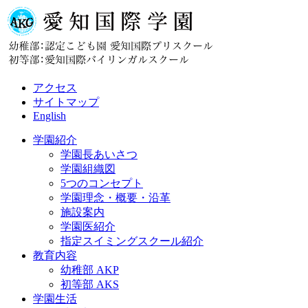
アクセス
サイトマップ
English
学園紹介
学園長あいさつ
学園組織図
5つのコンセプト
学園理念・概要・沿革
施設案内
学園医紹介
指定スイミングスクール紹介
教育内容
幼稚部 AKP
初等部 AKS
学園生活