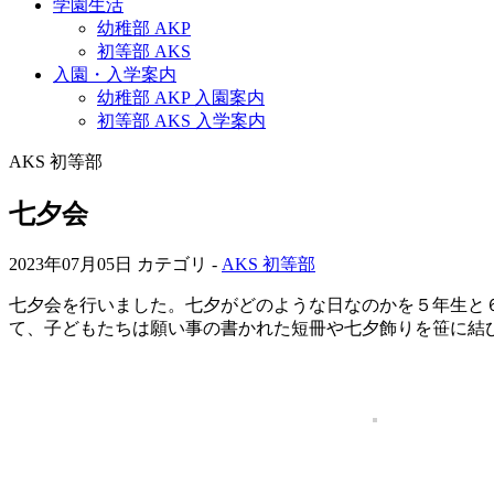
学園生活
幼稚部 AKP
初等部 AKS
入園・入学案内
幼稚部 AKP 入園案内
初等部 AKS 入学案内
AKS 初等部
七夕会
2023年07月05日
カテゴリ -
AKS 初等部
七夕会を行いました。七夕がどのような日なのかを５年生と
て、子どもたちは願い事の書かれた短冊や七夕飾りを笹に結