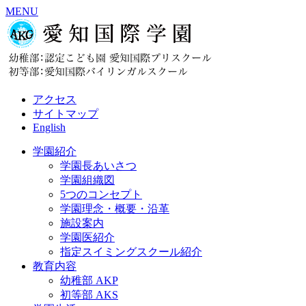
MENU
アクセス
サイトマップ
English
学園紹介
学園長あいさつ
学園組織図
5つのコンセプト
学園理念・概要・沿革
施設案内
学園医紹介
指定スイミングスクール紹介
教育内容
幼稚部 AKP
初等部 AKS