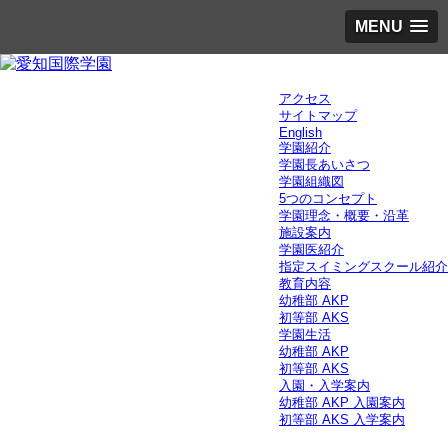
MENU
アクセス
サイトマップ
English
学園紹介
学園長あいさつ
学園組織図
5つのコンセプト
学園理念・概要・沿革
施設案内
学園医紹介
指定スイミングスクール紹介
教育内容
幼稚部 AKP
初等部 AKS
学園生活
幼稚部 AKP
初等部 AKS
入園・入学案内
幼稚部 AKP 入園案内
初等部 AKS 入学案内