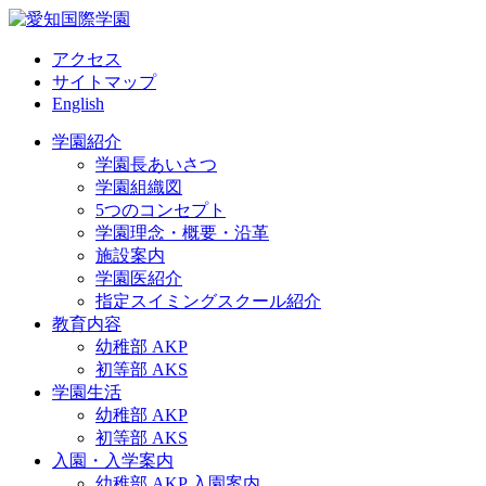
アクセス
サイトマップ
English
学園紹介
学園長あいさつ
学園組織図
5つのコンセプト
学園理念・概要・沿革
施設案内
学園医紹介
指定スイミングスクール紹介
教育内容
幼稚部 AKP
初等部 AKS
学園生活
幼稚部 AKP
初等部 AKS
入園・入学案内
幼稚部 AKP 入園案内