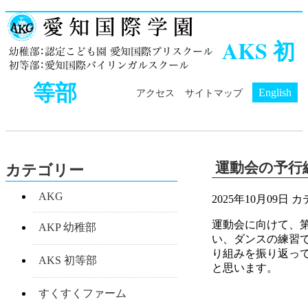
AKS 初
等部
English
アクセス
サイトマップ
運動会の予行
カテゴリー
AKG
2025年10月09日
カ
運動会に向けて、
AKP 幼稚部
い、ダンスの練習
り組みを振り返っ
AKS 初等部
と思います。
すくすくファーム