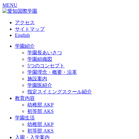
MENU
アクセス
サイトマップ
English
学園紹介
学園長あいさつ
学園組織図
5つのコンセプト
学園理念・概要・沿革
施設案内
学園医紹介
指定スイミングスクール紹介
教育内容
幼稚部 AKP
初等部 AKS
学園生活
幼稚部 AKP
初等部 AKS
入園・入学案内