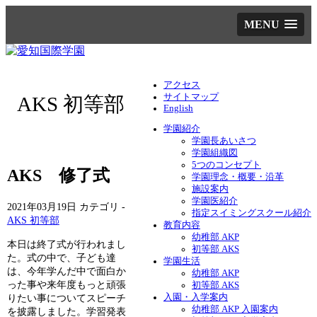
MENU
アクセス
サイトマップ
AKS 初等部
English
学園紹介
学園長あいさつ
学園組織図
5つのコンセプト
AKS 修了式
学園理念・概要・沿革
施設案内
学園医紹介
2021年03月19日
カテゴリ -
指定スイミングスクール紹介
AKS 初等部
教育内容
幼稚部 AKP
本日は終了式が行われまし
初等部 AKS
た。式の中で、子ども達
学園生活
は、今年学んだ中で面白か
幼稚部 AKP
った事や来年度もっと頑張
初等部 AKS
入園・入学案内
りたい事についてスピーチ
幼稚部 AKP 入園案内
を披露しました。学習発表