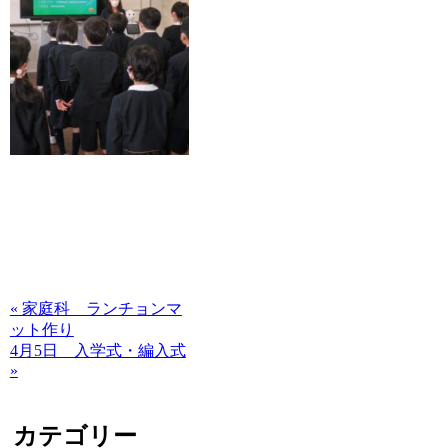
« 家庭科 ランチョンマ
ット作り
4月5日 入学式・編入式
»
カテゴリー