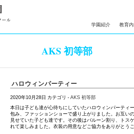
学園紹介
教育内
学園長あいさつ
学園組織図
5つのコンセプト
学園理念・概要・
施設案内
学園医紹介
指定スイミングス
幼稚部 
初等部 
AKS 初等部
沿革
クール紹介
ハロウィンパーティー
2020年10月28日
カテゴリ -
AKS 初等部
本日は子ども達が心待ちにしていたハロウィンパーティ
包み、ファッションショーで盛り上がりました。お互い
見せていた子ども達です。その後はバルーン割り、トス
れて楽しみました。衣装の用意などご協力をありがとう