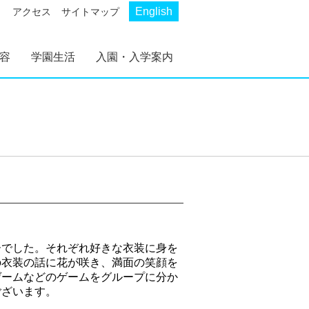
English
アクセス
サイトマップ
容
学園生活
入園・入学案内
AKP
AKS
幼稚部 AKP
初等部 AKS
幼稚部 AKP 入園案
初等部 AKS 入学案
内
内
ーでした。それぞれ好きな衣装に身を
の衣装の話に花が咲き、満面の笑顔を
ゲームなどのゲームをグループに分か
ございます。