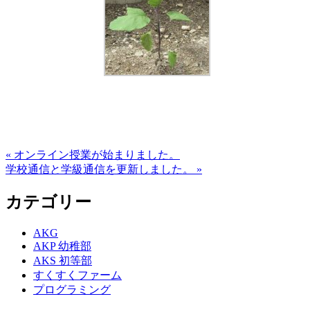
« オンライン授業が始まりました。
学校通信と学級通信を更新しました。 »
カテゴリー
AKG
AKP 幼稚部
AKS 初等部
すくすくファーム
プログラミング