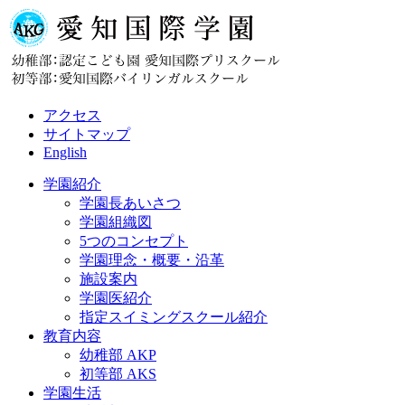
アクセス
サイトマップ
English
学園紹介
学園長あいさつ
学園組織図
5つのコンセプト
学園理念・概要・沿革
施設案内
学園医紹介
指定スイミングスクール紹介
教育内容
幼稚部 AKP
初等部 AKS
学園生活