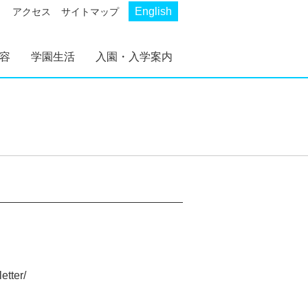
English
アクセス
サイトマップ
容
学園生活
入園・入学案内
革
ール
AKP
AKS
幼稚部 AKP
初等部 AKS
幼稚部 AKP 入園案内
初等部 AKS 入学案内
。
etter/