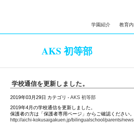
学園紹介
教育内
学園長あいさつ
学園組織図
5つのコンセプト
学園理念・概要・沿
施設案内
学園医紹介
指定スイミングスク
幼稚部 
初等部 
AKS 初等部
紹介
学校通信を更新しました。
2019年03月29日
カテゴリ -
AKS 初等部
2019年4月の学校通信を更新しました。
保護者の方は「保護者専用ページ」からご確認ください
http://aichi-kokusaigakuen.jp/bilingualschool/parents/newsl