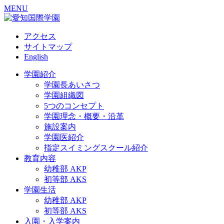
MENU
アクセス
サイトマップ
English
学園紹介
学園長あいさつ
学園組織図
5つのコンセプト
学園理念・概要・沿革
施設案内
学園医紹介
指定スイミングスクール紹介
教育内容
幼稚部 AKP
初等部 AKS
学園生活
幼稚部 AKP
初等部 AKS
入園・入学案内