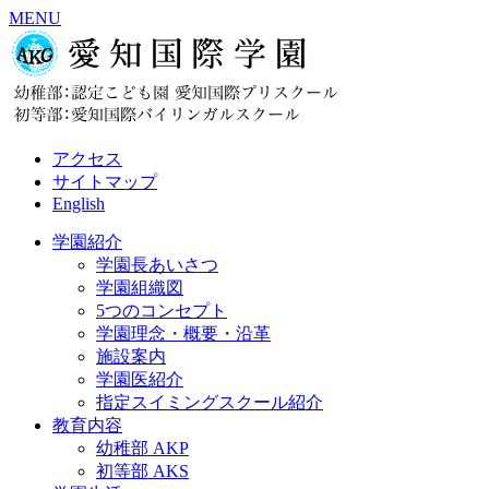
MENU
アクセス
サイトマップ
English
学園紹介
学園長あいさつ
学園組織図
5つのコンセプト
学園理念・概要・沿革
施設案内
学園医紹介
指定スイミングスクール紹介
教育内容
幼稚部 AKP
初等部 AKS