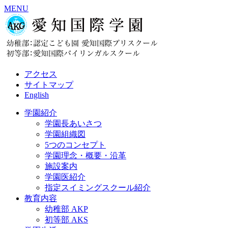
MENU
アクセス
サイトマップ
English
学園紹介
学園長あいさつ
学園組織図
5つのコンセプト
学園理念・概要・沿革
施設案内
学園医紹介
指定スイミングスクール紹介
教育内容
幼稚部 AKP
初等部 AKS