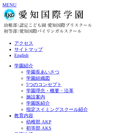
MENU
アクセス
サイトマップ
English
学園紹介
学園長あいさつ
学園組織図
5つのコンセプト
学園理念・概要・沿革
施設案内
学園医紹介
指定スイミングスクール紹介
教育内容
幼稚部 AKP
初等部 AKS