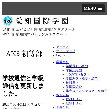
MENU
アクセス
サイトマップ
AKS 初等部
English
学園紹介
学園長あいさつ
学園組織図
5つのコンセプト
学校通信と学級
学園理念・概要・沿革
施設案内
通信を更新しま
学園医紹介
指定スイミングスクール紹介
した。
教育内容
幼稚部 AKP
初等部 AKS
2025年06月01日
カテゴリ -
学園生活