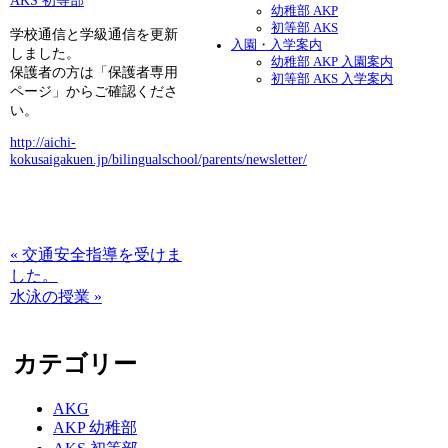
AKS 初等部
幼稚部 AKP
初等部 AKS
学校通信と学級通信を更新
入園・入学案内
しました。
幼稚部 AKP 入園案内
保護者の方は「保護者専用
初等部 AKS 入学案内
ページ」からご確認くださ
い。
http://aichi-
kokusaigakuen.jp/bilingualschool/parents/newsletter/
« 交通安全指導を受けま
した。
水泳の授業 »
カテゴリー
AKG
AKP 幼稚部