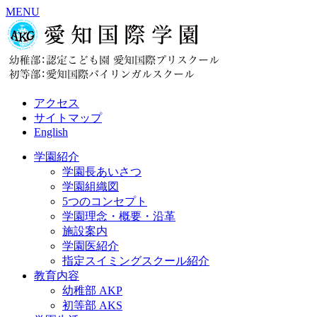
MENU
アクセス
サイトマップ
English
学園紹介
学園長あいさつ
学園組織図
5つのコンセプト
学園理念・概要・沿革
施設案内
学園医紹介
指定スイミングスクール紹介
教育内容
幼稚部 AKP
初等部 AKS