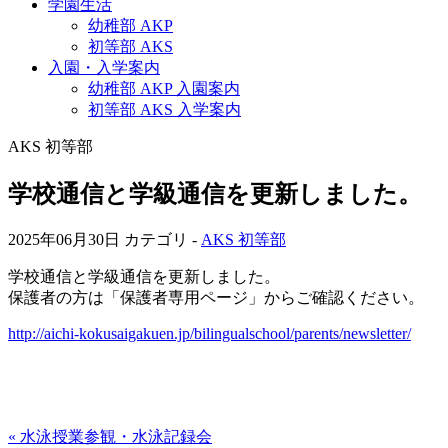
学園生活
幼稚部 AKP
初等部 AKS
入園・入学案内
幼稚部 AKP 入園案内
初等部 AKS 入学案内
AKS 初等部
学校通信と学級通信を更新しました。
2025年06月30日
カテゴリ -
AKS 初等部
学校通信と学級通信を更新しました。
保護者の方は「保護者専用ページ」からご確認ください。
http://aichi-kokusaigakuen.jp/bilingualschool/parents/newsletter/
« 水泳授業参観・水泳記録会