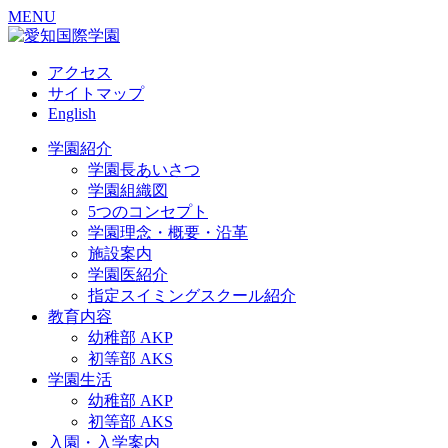
MENU
アクセス
サイトマップ
English
学園紹介
学園長あいさつ
学園組織図
5つのコンセプト
学園理念・概要・沿革
施設案内
学園医紹介
指定スイミングスクール紹介
教育内容
幼稚部 AKP
初等部 AKS
学園生活
幼稚部 AKP
初等部 AKS
入園・入学案内