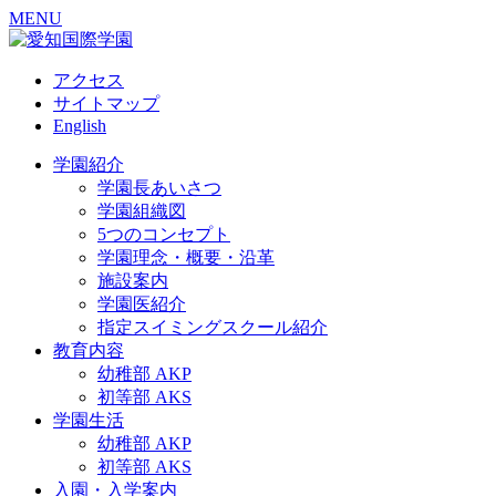
MENU
アクセス
サイトマップ
English
学園紹介
学園長あいさつ
学園組織図
5つのコンセプト
学園理念・概要・沿革
施設案内
学園医紹介
指定スイミングスクール紹介
教育内容
幼稚部 AKP
初等部 AKS
学園生活
幼稚部 AKP
初等部 AKS
入園・入学案内