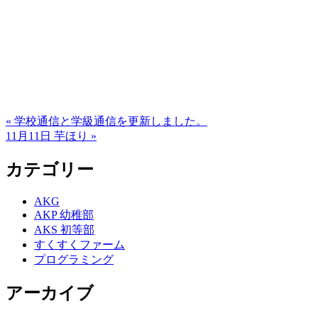
« 学校通信と学級通信を更新しました。
11月11日 芋ほり »
カテゴリー
AKG
AKP 幼稚部
AKS 初等部
すくすくファーム
プログラミング
アーカイブ