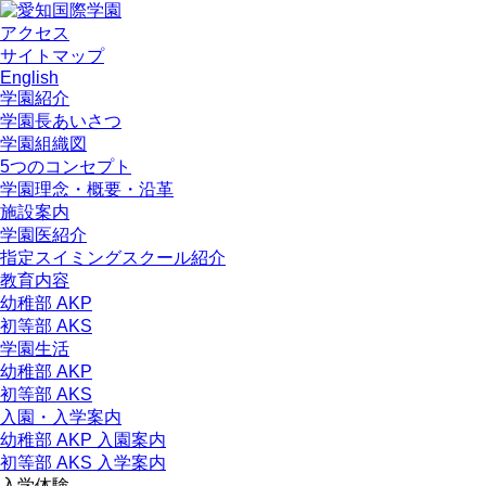
アクセス
サイトマップ
English
学園紹介
学園長あいさつ
学園組織図
5つのコンセプト
学園理念・概要・沿革
施設案内
学園医紹介
指定スイミングスクール紹介
教育内容
幼稚部 AKP
初等部 AKS
学園生活
幼稚部 AKP
初等部 AKS
入園・入学案内
幼稚部 AKP 入園案内
初等部 AKS 入学案内
入学体験