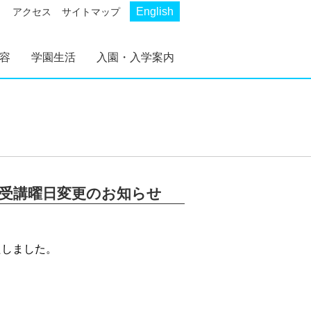
English
アクセス
サイトマップ
容
学園生活
入園・入学案内
AKP
AKS
幼稚部 AKP
初等部 AKS
幼稚部 AKP 入園案
初等部 AKS 入学案
内
内
室受講曜日変更のお知らせ
たしました。