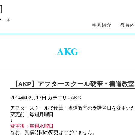
学園紹介
教育内
学園長あいさつ
学園組織図
5つのコンセプト
学園理念・概要・
施設案内
学園医紹介
指定スイミングス
幼稚部 
初等部 
AKG
沿革
クール紹介
【AKP】アフタースクール硬筆・書道教
2014年02月17日
カテゴリ -
AKG
アフタースクールで硬筆・書道教室の受講曜日を変更い
変更前：毎週月曜日
↓
変更後：毎週水曜日
なお、受講時間の変更はございません。