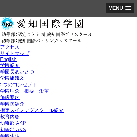
MENU
アクセス
サイトマップ
English
学園紹介
学園長あいさつ
学園組織図
5つのコンセプト
学園理念・概要・沿革
施設案内
学園医紹介
指定スイミングスクール紹介
教育内容
幼稚部 AKP
初等部 AKS
学園生活