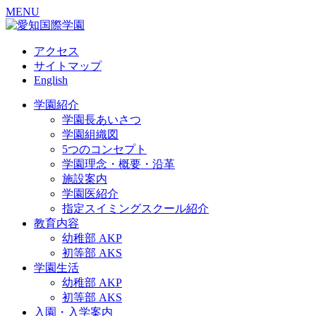
MENU
アクセス
サイトマップ
English
学園紹介
学園長あいさつ
学園組織図
5つのコンセプト
学園理念・概要・沿革
施設案内
学園医紹介
指定スイミングスクール紹介
教育内容
幼稚部 AKP
初等部 AKS
学園生活
幼稚部 AKP
初等部 AKS
入園・入学案内