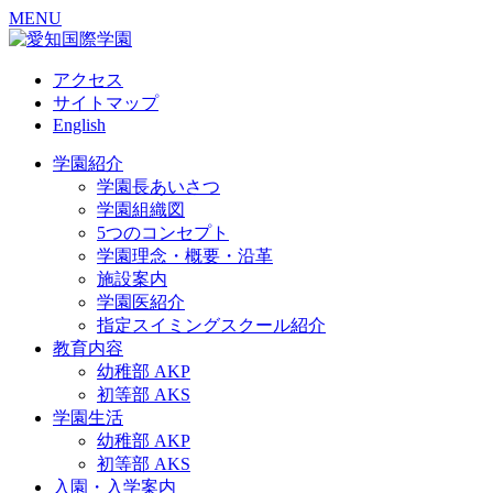
MENU
アクセス
サイトマップ
English
学園紹介
学園長あいさつ
学園組織図
5つのコンセプト
学園理念・概要・沿革
施設案内
学園医紹介
指定スイミングスクール紹介
教育内容
幼稚部 AKP
初等部 AKS
学園生活
幼稚部 AKP
初等部 AKS
入園・入学案内