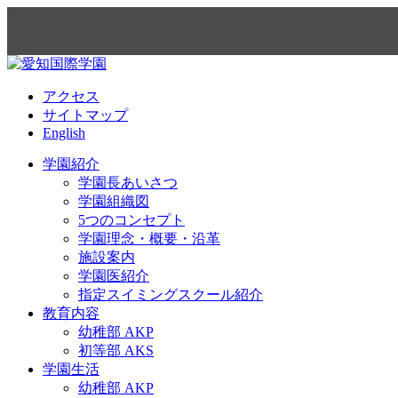
アクセス
サイトマップ
English
学園紹介
学園長あいさつ
学園組織図
5つのコンセプト
学園理念・概要・沿革
施設案内
学園医紹介
指定スイミングスクール紹介
教育内容
幼稚部 AKP
初等部 AKS
学園生活
幼稚部 AKP