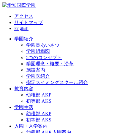
アクセス
サイトマップ
English
学園紹介
学園長あいさつ
学園組織図
5つのコンセプト
学園理念・概要・沿革
施設案内
学園医紹介
指定スイミングスクール紹介
教育内容
幼稚部 AKP
初等部 AKS
学園生活
幼稚部 AKP
初等部 AKS
入園・入学案内
幼稚部 AKP 入園案内