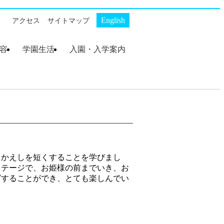
English
アクセス
サイトマップ
容
学園生活
入園・入学案内
ト
・沿革
スクール
幼稚部 AKP
初等部 AKS
幼稚部 AKP
初等部 AKS
幼稚部 AKP 入園案内
初等部 AKS 入学案内
りかえしを短くすることを学びまし
ステージで、お姫様の前までいき、お
グすることができ、とても楽しんでい