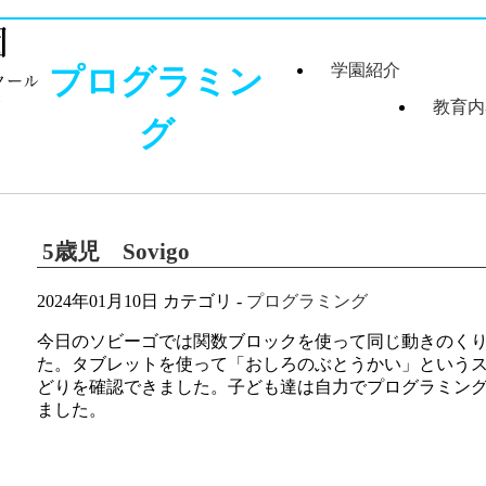
プログラミン
学園紹介
教育内
グ
学園長あいさつ
学園組織図
5つのコンセプ
学園理念・概要
施設案内
学園医紹介
指定スイミング
紹介
5歳児 Sovigo
2024年01月10日
カテゴリ -
プログラミング
今日のソビーゴでは関数ブロックを使って同じ動きのく
た。タブレットを使って「おしろのぶとうかい」という
どりを確認できました。子ども達は自力でプログラミン
ました。